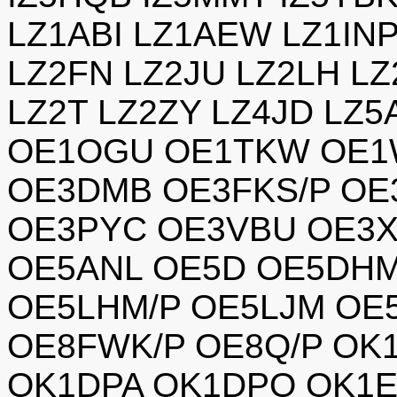
LZ1ABI LZ1AEW LZ1INP
LZ2FN LZ2JU LZ2LH L
LZ2T LZ2ZY LZ4JD LZ
OE1OGU OE1TKW OE1
OE3DMB OE3FKS/P O
OE3PYC OE3VBU OE3X
OE5ANL OE5D OE5DHM
OE5LHM/P OE5LJM OE
OE8FWK/P OE8Q/P OK
OK1DPA OK1DPO OK1E