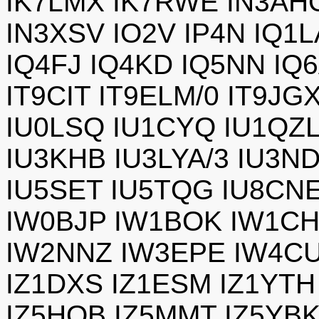
IK7LMX IK7RWE IN3AHO
IN3XSV IO2V IP4N IQ1L
IQ4FJ IQ4KD IQ5NN IQ
IT9CIT IT9ELM/0 IT9JG
IU0LSQ IU1CYQ IU1QZ
IU3KHB IU3LYA/3 IU3N
IU5SET IU5TQG IU8CN
IW0BJP IW1BOK IW1C
IW2NNZ IW3EPE IW4CU
IZ1DXS IZ1ESM IZ1YTH
IZ5HQB IZ5MMT IZ5YBK