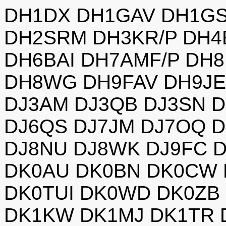
DH1DX DH1GAV DH1GS
DH2SRM DH3KR/P DH4
DH6BAI DH7AMF/P DH
DH8WG DH9FAV DH9JE
DJ3AM DJ3QB DJ3SN 
DJ6QS DJ7JM DJ7OQ D
DJ8NU DJ8WK DJ9FC D
DK0AU DK0BN DK0CW 
DK0TUI DK0WD DK0ZB 
DK1KW DK1MJ DK1TR 