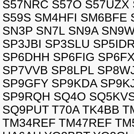
S57NRC S57O S57UZX 
S59S SM4HFI SM6BFE
SN3P SN7L SN9A SN9
SP3JBI SP3SLU SP5ID
SP6DHH SP6FIG SP6F
SP7VVB SP8LPL SP8W
SP9GFY SP9KDA SP9K
SP9RQH SQ4O SQ5KV
SQ9PUT T70A TK4BB T
TM34REF TM47REF TM