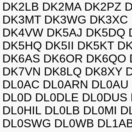
DK2LB DK2MA DK2PZ 
DK3MT DK3WG DK3XC 
DK4VW DK5AJ DK5DQ 
DK5HQ DK5II DK5KT D
DK6AS DK6OR DK6QO 
DK7VN DK8LQ DK8XY 
DL0AC DL0ARN DL0AU
DL0D DL0DLE DL0DUS
DL0HIL DL0LB DL0MI 
DL0SWG DL0WB DL1AB