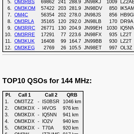
5.
OM3RBS
69862
241
288.9
JN98KJ
1009
LZ2A
6.
OM3KOM
57422
203
281.9
JN98DV
850
IK5A
7.
OM4C
56354
202
278.0
JN98JS
856
HB9G
8.
OM3RLA
35165
120
292.0
JN98LB
170
DR9A
9.
OM3RRC
26771
130
204.9
JN99EH
1030
IQ5N
10.
OM3RRE
17291
77
223.6
JN98FX
935
LZ2T
11.
OM3KUK
16408
99
164.7
JN99BB
930
LZ2T
12.
OM3KEG
2769
26
105.5
JN98ET
997
OL3Z
TOP10 QSOs for 144 MHz:
Pl.
Call 1
Call 2
QRB
1.
OM3TZZ
-
IS0BSR
1046 km
2.
OM3KDX
-
I4VOS
976 km
3.
OM3KDX
-
IQ5NN
941 km
4.
OM3KDX
-
IO2V
940 km
5.
OM3KDX
-
T70A
920 km