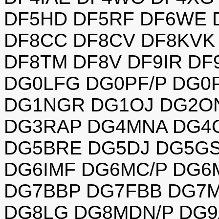
DF5HD DF5RF DF6WE 
DF8CC DF8CV DF8KVK
DF8TM DF8V DF9IR DF
DG0LFG DG0PF/P DG0
DG1NGR DG1OJ DG2O
DG3RAP DG4MNA DG4
DG5BRE DG5DJ DG5GS
DG6IMF DG6MC/P DG6
DG7BBP DG7FBB DG7
DG8LG DG8MDN/P DG9