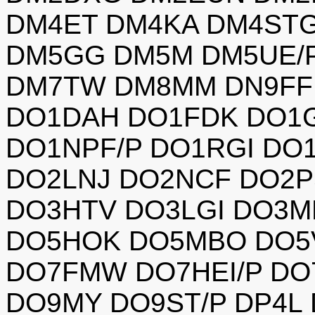
DM4ET DM4KA DM4STG
DM5GG DM5M DM5UE/P
DM7TW DM8MM DN9FF
DO1DAH DO1FDK DO1
DO1NPF/P DO1RGI DO
DO2LNJ DO2NCF DO2
DO3HTV DO3LGI DO3M
DO5HOK DO5MBO DO5
DO7FMW DO7HEI/P DO
DO9MY DO9ST/P DP4L