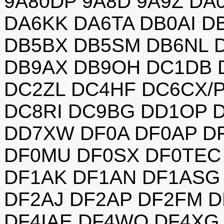
9A80DP 9A8D 9A9Z DA
DA6KK DA6TA DB0AI D
DB5BX DB5SM DB6NL D
DB9AX DB9OH DC1DB 
DC2ZL DC4HF DC6CX/
DC8RI DC9BG DD1OP 
DD7XW DF0A DF0AP D
DF0MU DF0SX DF0TEC
DF1AK DF1AN DF1ASG
DF2AJ DF2AP DF2FM D
DF4IAE DF4WO DF4XG