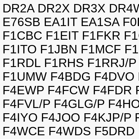
DR2A DR2X DR3X DR4
E76SB EA1IT EA1SA F
F1CBC F1EIT F1FKR F
F1ITO F1JBN F1MCF F
F1RDL F1RHS F1RRJ/P
F1UMW F4BDG F4DVO 
F4EWP F4FCW F4FDR 
F4FVL/P F4GLG/P F4HO
F4IYO F4JOO F4KJP/P
F4WCE F4WDS F5DRD F