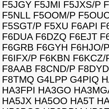
F5JGY F5JMI F5JXS/P 
F5NLL F5OOM/P F5OUO
F5SGT/P F5XU F6API 
F6DUA F6DZQ F6EJT F
F6GRB F6GYH F6HJO/P
F6IFX/P F6KBN F6KCZ/
F8AAB F8CND/P F8DYD
F8TMQ G4LPP G4PIQ 
HA3FPI HA3GO HA3MG
HA5JX HA5OO HA5T H