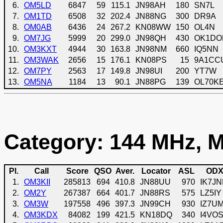
6.
OM5LD
6847
59
115.1
JN98AH
180
SN7L
7.
OM1TD
6508
32
202.4
JN88NG
300
DR9A
8.
OM0AB
6436
24
267.2
KN08WW
150
OL4N
9.
OM7JG
5999
20
299.0
JN98QH
430
OK1DO
10.
OM3KXT
4944
30
163.8
JN98NM
660
IQ5NN
11.
OM3WAK
2656
15
176.1
KN08PS
15
9A1CC
12.
OM7PY
2563
17
149.8
JN98UI
200
YT7W
13.
OM5NA
1184
13
90.1
JN88PG
139
OL70K
Category: 144 MHz, M
Pl.
Call
Score
QSO
Aver.
Locator
ASL
OD
1.
OM3KII
285813
694
410.8
JN88UU
970
IK7J
2.
OM2Y
267387
664
401.7
JN88RS
575
LZ5IY
3.
OM3W
197558
496
397.3
JN99CH
930
IZ7U
4.
OM3KDX
84082
199
421.5
KN18DQ
340
I4VO