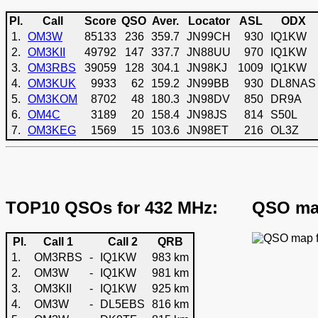
Pl.
Call
Score
QSO
Aver.
Locator
ASL
ODX
1.
OM3W
85133
236
359.7
JN99CH
930
IQ1KW
2.
OM3KII
49792
147
337.7
JN88UU
970
IQ1KW
3.
OM3RBS
39059
128
304.1
JN98KJ
1009
IQ1KW
4.
OM3KUK
9933
62
159.2
JN99BB
930
DL8NAS
5.
OM3KOM
8702
48
180.3
JN98DV
850
DR9A
6.
OM4C
3189
20
158.4
JN98JS
814
S50L
7.
OM3KEG
1569
15
103.6
JN98ET
216
OL3Z
TOP10 QSOs for 432 MHz:
QSO map
Pl.
Call 1
Call 2
QRB
1.
OM3RBS
-
IQ1KW
983 km
2.
OM3W
-
IQ1KW
981 km
3.
OM3KII
-
IQ1KW
925 km
4.
OM3W
-
DL5EBS
816 km