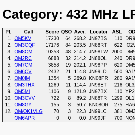
Category: 432 MHz LP
Pl.
Call
Score
QSO
Aver.
Locator
ASL
O
1.
OM5KV
17230
64
268.2
JN97BS
110
DR
2.
OM3CQF
17176
84
203.5
JN88RT
622
IO2
3.
OM8OM
10353
48
214.7
JN98TW
2000
DM
4.
OM2RC
6888
32
214.2
JN88OL
240
DR
5.
OM7CM
3858
19
202.1
JN98PP
620
DM
6.
OM6CV
2432
21
114.8
JN99LD
500
9A
7.
OM0IM
1354
5
269.8
KN08PR
280
9A
8.
OM3THX
1269
11
114.4
JN98ET
216
OL3
9.
OM5MI
1106
9
121.9
JN97BX
110
YP
10.
OM3CVV
722
8
89.2
JN88TR
1299
OL1
11.
OM8GY
155
3
50.7
KN08OR
275
HA
12.
OM/OK1VLG
70
3
22.3
JN99LC
381
OM
OM6APR
0
0
0.0
JN99JF
700
NO