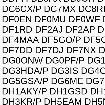
DC6CX/P DC7MX DC8R
DF0EN DF0MU DF0WF 
DF1RD DF2AJ DF2AP D
DF4MAA DF5GO/P DF5
DF7DD DF7DJ DF7NX 
DG0ONW DG0PF/P DG1
DG3HDA/P DG3IS DG4
DG5GSA/P DG6ME DG7
DH1AKY/P DH1GSD DH
DH3KR/P DH5EAM DH5