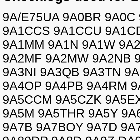
9A/E75UA 9A0BR 9A0C
9A1CCS 9A1CCU 9A1CD
9A1MM 9A1N 9A1W 9A2
9A2MF 9A2MW 9A2NB 9
9A3NI 9A3QB 9A3TN 9
9A4OP 9A4PB 9A4RM 9
9A5CCM 9A5CZK 9A5EX
9A5M 9A5THR 9A5Y 9A
9A7B 9A7BOY 9A7D 9A