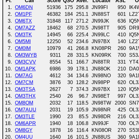
Pl.
Call
Score
QSO
Aver.
Locator
ASL
O
1.
OM6DN
51936
175
295.8
JN99FI
950
IK4
2.
OM1PF
46382
184
251.1
JN88ST
601
LZ2
3.
OM6TX
31848
117
271.2
JN99JK
636
IQ5
4.
OM7AZZ
18462
68
270.5
JN98TT
905
DR
5.
OM3TK
14945
66
225.4
JN99LC
410
IQ5
6.
OM5MI
12250
52
234.6
JN97BX
140
LZ2
7.
OM0IM
10979
41
266.8
KN08PR
260
9A
8.
OM3WYB
9311
28
331.5
KN09RK
700
S53
9.
OM3CVV
8554
51
166.7
JN88TR
331
YT4
10.
OM1APK
6986
39
178.1
JN88OK
210
DA0
11.
OM7AG
4612
34
134.6
JN98NO
320
9A1
12.
OM7CM
3876
30
128.2
JN98PP
620
OL3
13.
OM3TSA
2627
7
374.3
JN97BX
120
IQ5
14.
OM3THX
2540
26
96.7
JN98ET
997
OL3
15.
OM8OM
2032
17
118.5
JN98TW
2000
SN7
16.
OM7AUU
2031
19
105.9
JN98NR
425
OL3
17.
OM3TLE
1990
23
85.5
JN98DR
216
OL3
18.
OM6APR
1940
18
106.8
JN99JF
700
OL7
19.
OM8GY
1878
16
116.4
KN08OR
270
S5
20.
OM4UU
1640
16
101.5
JN88US
360
9A1