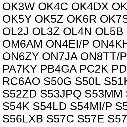
OK3W OK4C OK4DX OK
OK5Y OK5Z OK6R OK7
OL2J OL3Z OL4N OL5B
OM6AM ON4EI/P ON4K
ON6ZY ON7JA ON8TT/
PA7KY PB4GA PC2K P
RC6AO S50G S50L S51
S52ZD S53JPQ S53MM 
S54K S54LD S54MI/P 
S56LXB S57C S57E S5