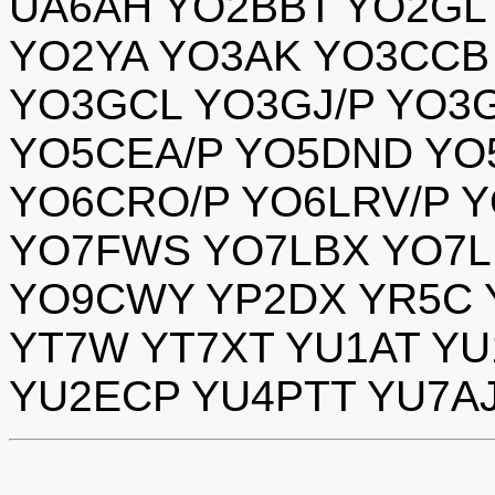
UA6AH YO2BBT YO2GL
YO2YA YO3AK YO3CCB
YO3GCL YO3GJ/P YO3
YO5CEA/P YO5DND YO
YO6CRO/P YO6LRV/P 
YO7FWS YO7LBX YO7L
YO9CWY YP2DX YR5C 
YT7W YT7XT YU1AT YU
YU2ECP YU4PTT YU7A