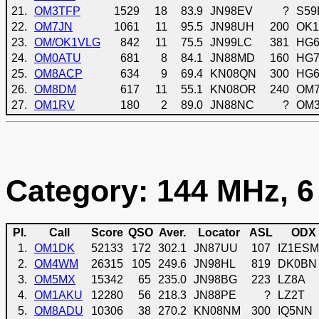
21.
OM3TFP
1529
18
83.9
JN98EV
?
S59
22.
OM7JN
1061
11
95.5
JN98UH
200
OK
23.
OM/OK1VLG
842
11
75.5
JN99LC
381
HG
24.
OM0ATU
681
8
84.1
JN88MD
160
HG
25.
OM8ACP
634
9
69.4
KN08QN
300
HG
26.
OM8DM
617
11
55.1
KN08OR
240
OM
27.
OM1RV
180
2
89.0
JN88NC
?
OM
Category: 144 MHz, 6
Pl.
Call
Score
QSO
Aver.
Locator
ASL
ODX
1.
OM1DK
52133
172
302.1
JN87UU
107
IZ1ESM
2.
OM4WM
26315
105
249.6
JN98HL
819
DK0BN
3.
OM5MX
15342
65
235.0
JN98BG
223
LZ8A
4.
OM1AKU
12280
56
218.3
JN88PE
?
LZ2T
5.
OM8ADU
10306
38
270.2
KN08NM
300
IQ5NN