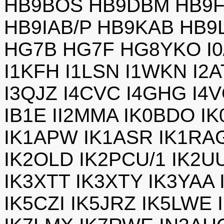
HB9BOS HB9DBM HB9F
HB9IAB/P HB9KAB HB9
HG7B HG7F HG8YKO I0/
I1KFH I1LSN I1WKN I2A
I3QJZ I4CVC I4GHG I4V
IB1E II2MMA IK0BDO I
IK1APW IK1ASR IK1RAG
IK2OLD IK2PCU/1 IK2U
IK3XTT IK3XTY IK3YAA
IK5CZI IK5JRZ IK5LWE