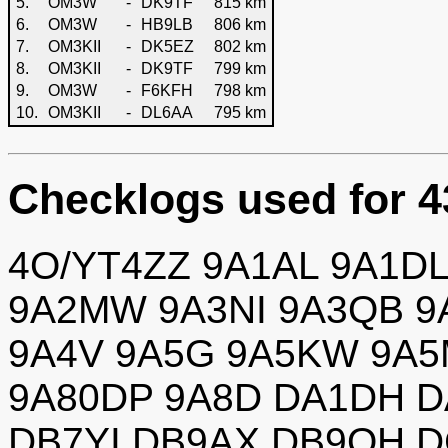
5.
OM3W
-
DK9TF
815 km
6.
OM3W
-
HB9LB
806 km
7.
OM3KII
-
DK5EZ
802 km
8.
OM3KII
-
DK9TF
799 km
9.
OM3W
-
F6KFH
798 km
10.
OM3KII
-
DL6AA
795 km
Checklogs used for 
4O/YT4ZZ 9A1AL 9A1DL
9A2MW 9A3NI 9A3QB 9
9A4V 9A5G 9A5KW 9A5
9A80DP 9A8D DA1DH 
DB7YI DB9AX DB9OH 