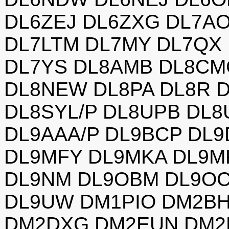
DL6ZEJ DL6ZXG DL7AO
DL7LTM DL7MY DL7QX
DL7YS DL8AMB DL8CM
DL8NEW DL8PA DL8R 
DL8SYL/P DL8UPB DL
DL9AAA/P DL9BCP DL
DL9MFY DL9MKA DL9M
DL9NM DL9OBM DL9OC
DL9UW DM1PIO DM2B
DM2DXG DM2EUN DM2